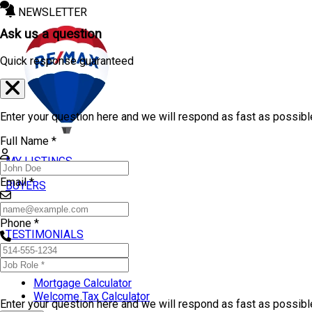
NEWSLETTER
Ask us a question
Quick response guaranteed
Enter your question here and we will respond as fast as possibl
Full Name *
MY LISTINGS
Email *
BUYERS
SELLERS
Phone *
TESTIMONIALS
TOOLS
Mortgage Calculator
Welcome Tax Calculator
Enter your question here and we will respond as fast as possib