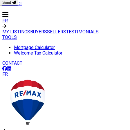
Send
CONTACT
FR
MY LISTINGS
BUYERS
SELLERS
TESTIMONIALS
TOOLS
Mortgage Calculator
Welcome Tax Calculator
CONTACT
FR