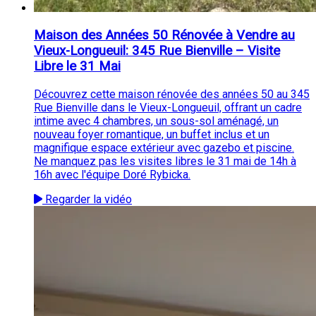
Maison des Années 50 Rénovée à Vendre au
Vieux-Longueuil: 345 Rue Bienville – Visite
Libre le 31 Mai
Découvrez cette maison rénovée des années 50 au 345
Rue Bienville dans le Vieux-Longueuil, offrant un cadre
intime avec 4 chambres, un sous-sol aménagé, un
nouveau foyer romantique, un buffet inclus et un
magnifique espace extérieur avec gazebo et piscine.
Ne manquez pas les visites libres le 31 mai de 14h à
16h avec l'équipe Doré Rybicka.
Regarder la vidéo