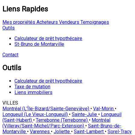
Liens Rapides
Mes propriétés
Acheteurs
Vendeurs
Temoignages
Outils
Calculateur de prêt hypothécaire
St-Bruno de Montarville
Contact
Outils
Calculateur de prêt hypothécaire
Taxe de mutation
Liens immobiliers
VILLES
Montréal (L'Île-Bizard/Sainte-Geneviève)
•
Val-Morin
•
Longueuil (Le Vieux-Longueuil)
•
Sainte-Julie
•
Longueuil
(Saint-Hubert)
•
Terrebonne (Terrebonne)
•
Montréal
(Villeray/Saint-Michel/Parc-Extension)
•
Saint-Bruno-de-
Montarville
•
Varennes
•
Joliette
•
Saint-Lambert
•
Sorel-Tracy