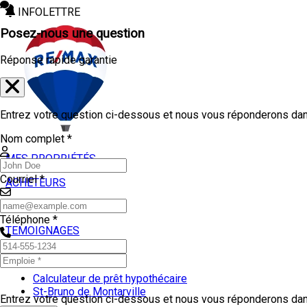
INFOLETTRE
Posez-nous une question
Réponse rapide garantie
Entrez votre question ci-dessous et nous vous réponderons dans
Nom complet *
MES PROPRIÉTÉS
Courriel *
ACHETEURS
VENDEURS
Téléphone *
TEMOIGNAGES
OUTILS
Calculateur de prêt hypothécaire
St-Bruno de Montarville
Entrez votre question ci-dessous et nous vous réponderons dans