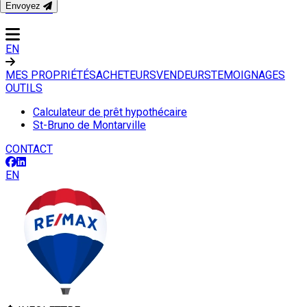
Envoyez
CONTACT
EN
MES PROPRIÉTÉS
ACHETEURS
VENDEURS
TEMOIGNAGES
OUTILS
Calculateur de prêt hypothécaire
St-Bruno de Montarville
CONTACT
EN