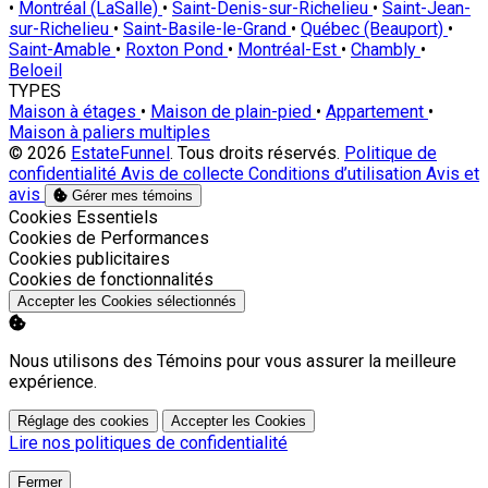
•
Montréal (LaSalle)
•
Saint-Denis-sur-Richelieu
•
Saint-Jean-
sur-Richelieu
•
Saint-Basile-le-Grand
•
Québec (Beauport)
•
Saint-Amable
•
Roxton Pond
•
Montréal-Est
•
Chambly
•
Beloeil
TYPES
Maison à étages
•
Maison de plain-pied
•
Appartement
•
Maison à paliers multiples
© 2026
EstateFunnel
. Tous droits réservés.
Politique de
confidentialité
Avis de collecte
Conditions d’utilisation
Avis et
avis
Gérer mes témoins
Activer
Cookies Essentiels
Activer
Cookies de Performances
Activer
Cookies publicitaires
Activer
Cookies de fonctionnalités
Accepter les Cookies sélectionnés
Nous utilisons des Témoins pour vous assurer la meilleure
expérience.
Réglage des cookies
Accepter les Cookies
Lire nos politiques de confidentialité
Fermer