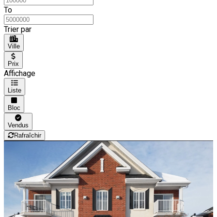
To
Trier par
Ville
Prix
Affichage
Liste
Bloc
Vendus
Rafraîchir