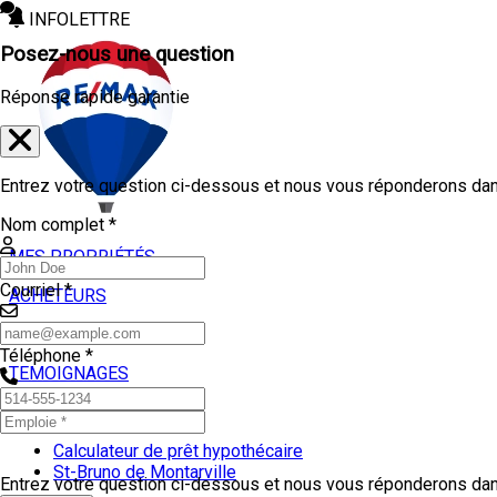
INFOLETTRE
Posez-nous une question
Réponse rapide garantie
Entrez votre question ci-dessous et nous vous réponderons dans
Nom complet *
MES PROPRIÉTÉS
Courriel *
ACHETEURS
VENDEURS
Téléphone *
TEMOIGNAGES
OUTILS
Calculateur de prêt hypothécaire
St-Bruno de Montarville
Entrez votre question ci-dessous et nous vous réponderons dans