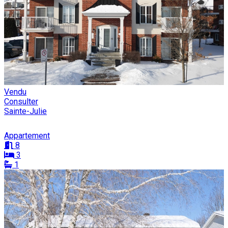
Vendu
Consulter
Sainte-Julie
Appartement
8
3
1