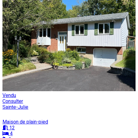
Vendu
Consulter
Sainte-Julie
Maison de plain-pied
12
4