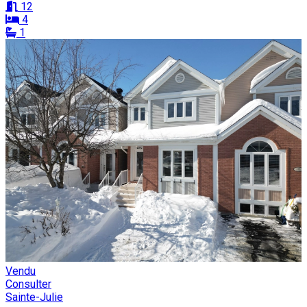
12
4
1
Vendu
Consulter
Sainte-Julie