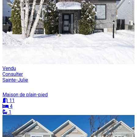
Vendu
Consulter
Sainte-Julie
Maison de plain-pied
11
4
1