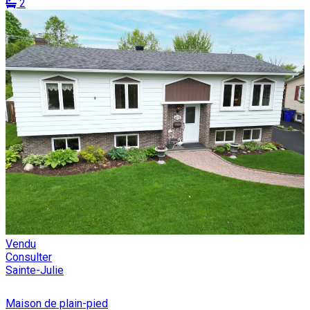
2
Vendu
Consulter
Sainte-Julie
Maison de plain-pied