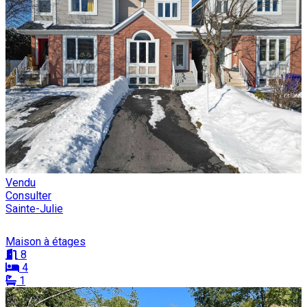
Vendu
Consulter
Sainte-Julie
Maison à étages
8
4
1