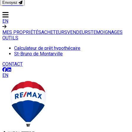
Envoyez
CONTACT
EN
MES PROPRIÉTÉS
ACHETEURS
VENDEURS
TEMOIGNAGES
OUTILS
Calculateur de prêt hypothécaire
St-Bruno de Montarville
CONTACT
EN