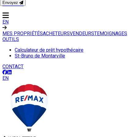
Envoyez
CONTACT
EN
MES PROPRIÉTÉS
ACHETEURS
VENDEURS
TEMOIGNAGES
OUTILS
Calculateur de prêt hypothécaire
St-Bruno de Montarville
CONTACT
EN