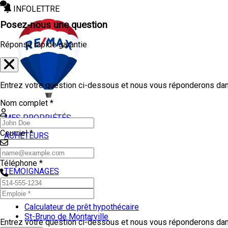
INFOLETTRE
Posez-nous une question
Réponse rapide garantie
Entrez votre question ci-dessous et nous vous réponderons dans
Nom complet *
MES PROPRIÉTÉS
Courriel *
ACHETEURS
VENDEURS
Téléphone *
TEMOIGNAGES
OUTILS
Calculateur de prêt hypothécaire
St-Bruno de Montarville
Entrez votre question ci-dessous et nous vous réponderons dans