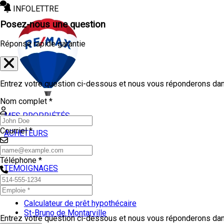
INFOLETTRE
Posez-nous une question
Réponse rapide garantie
Entrez votre question ci-dessous et nous vous réponderons dans
Nom complet *
MES PROPRIÉTÉS
Courriel *
ACHETEURS
VENDEURS
Téléphone *
TEMOIGNAGES
OUTILS
Calculateur de prêt hypothécaire
St-Bruno de Montarville
Entrez votre question ci-dessous et nous vous réponderons dans