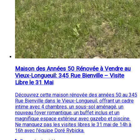
Maison des Années 50 Rénovée à Vendre au
Vieux-Longueuil: 345 Rue Bienville – Visite
Libre le 31 Mai
Découvrez cette maison rénovée des années 50 au 345
Rue Bienville dans le Vieux-Longueuil, offrant un cadre
intime avec 4 chambres, un sous-sol aménagé, un
nouveau foyer romantique, un buffet inclus et un
magnifique espace extérieur avec gazebo et piscine.
Ne manquez pas les visites libres le 31 mai de 14h à
16h avec l'équipe Doré Rybicka.