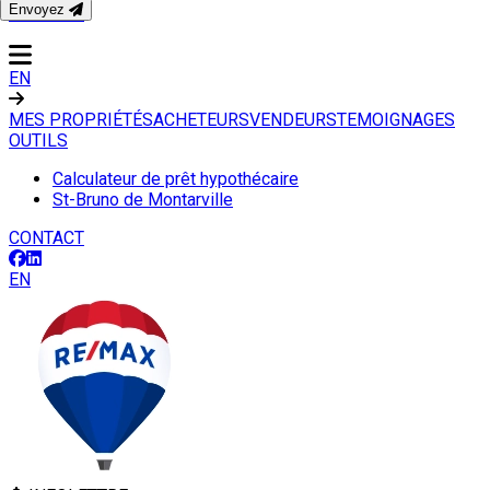
Envoyez
CONTACT
EN
MES PROPRIÉTÉS
ACHETEURS
VENDEURS
TEMOIGNAGES
OUTILS
Calculateur de prêt hypothécaire
St-Bruno de Montarville
CONTACT
EN