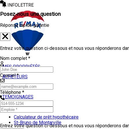
INFOLETTRE
Posez-nous une question
Réponse rapide garantie
Entrez votre question ci-dessous et nous vous réponderons dans
Nom complet *
MES PROPRIÉTÉS
Courriel *
ACHETEURS
VENDEURS
Téléphone *
TEMOIGNAGES
OUTILS
Calculateur de prêt hypothécaire
St-Bruno de Montarville
Entrez votre question ci-dessous et nous vous réponderons dans