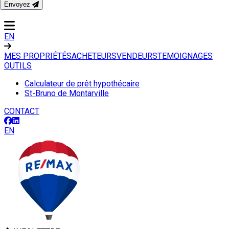
Envoyez
CONTACT
EN
MES PROPRIÉTÉS
ACHETEURS
VENDEURS
TEMOIGNAGES
OUTILS
Calculateur de prêt hypothécaire
St-Bruno de Montarville
CONTACT
EN