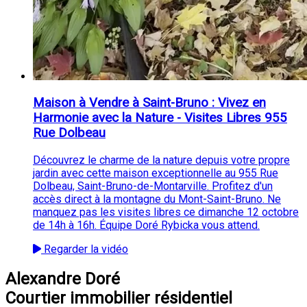
Maison à Vendre à Saint-Bruno : Vivez en
Harmonie avec la Nature - Visites Libres 955
Rue Dolbeau
Découvrez le charme de la nature depuis votre propre
jardin avec cette maison exceptionnelle au 955 Rue
Dolbeau, Saint-Bruno-de-Montarville. Profitez d'un
accès direct à la montagne du Mont-Saint-Bruno. Ne
manquez pas les visites libres ce dimanche 12 octobre
de 14h à 16h. Équipe Doré Rybicka vous attend.
Regarder la vidéo
Alexandre Doré
Courtier immobilier résidentiel