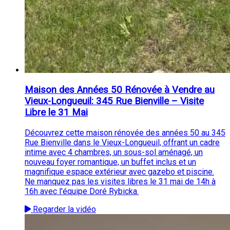
Maison des Années 50 Rénovée à Vendre au
Vieux-Longueuil: 345 Rue Bienville – Visite
Libre le 31 Mai
Découvrez cette maison rénovée des années 50 au 345
Rue Bienville dans le Vieux-Longueuil, offrant un cadre
intime avec 4 chambres, un sous-sol aménagé, un
nouveau foyer romantique, un buffet inclus et un
magnifique espace extérieur avec gazebo et piscine.
Ne manquez pas les visites libres le 31 mai de 14h à
16h avec l'équipe Doré Rybicka.
Regarder la vidéo