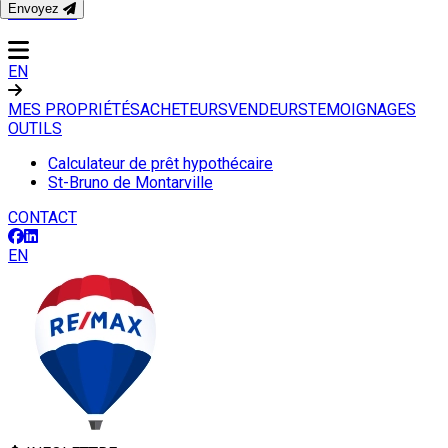
Envoyez
CONTACT
EN
MES PROPRIÉTÉS
ACHETEURS
VENDEURS
TEMOIGNAGES
OUTILS
Calculateur de prêt hypothécaire
St-Bruno de Montarville
CONTACT
EN