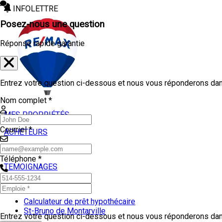
INFOLETTRE
Posez-nous une question
Réponse rapide garantie
Entrez votre question ci-dessous et nous vous réponderons dans
Nom complet *
MES PROPRIÉTÉS
Courriel *
ACHETEURS
VENDEURS
Téléphone *
TEMOIGNAGES
OUTILS
Calculateur de prêt hypothécaire
St-Bruno de Montarville
Entrez votre question ci-dessous et nous vous réponderons dans