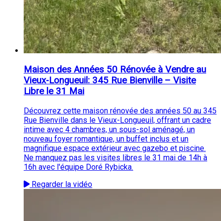
Maison des Années 50 Rénovée à Vendre au
Vieux-Longueuil: 345 Rue Bienville – Visite
Libre le 31 Mai
Découvrez cette maison rénovée des années 50 au 345
Rue Bienville dans le Vieux-Longueuil, offrant un cadre
intime avec 4 chambres, un sous-sol aménagé, un
nouveau foyer romantique, un buffet inclus et un
magnifique espace extérieur avec gazebo et piscine.
Ne manquez pas les visites libres le 31 mai de 14h à
16h avec l'équipe Doré Rybicka.
Regarder la vidéo