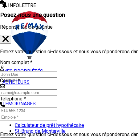
INFOLETTRE
Posez-nous une question
Réponse rapide garantie
Entrez votre question ci-dessous et nous vous réponderons dans
Nom complet *
MES PROPRIÉTÉS
Courriel *
ACHETEURS
VENDEURS
Téléphone *
TEMOIGNAGES
OUTILS
Calculateur de prêt hypothécaire
St-Bruno de Montarville
Entrez votre question ci-dessous et nous vous réponderons dans