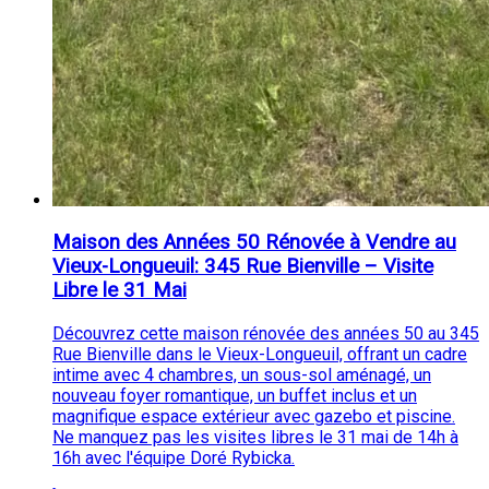
Maison des Années 50 Rénovée à Vendre au
Vieux-Longueuil: 345 Rue Bienville – Visite
Libre le 31 Mai
Découvrez cette maison rénovée des années 50 au 345
Rue Bienville dans le Vieux-Longueuil, offrant un cadre
intime avec 4 chambres, un sous-sol aménagé, un
nouveau foyer romantique, un buffet inclus et un
magnifique espace extérieur avec gazebo et piscine.
Ne manquez pas les visites libres le 31 mai de 14h à
16h avec l'équipe Doré Rybicka.