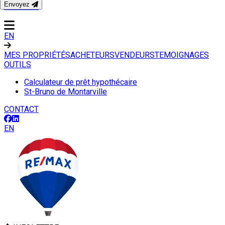
Envoyez
CONTACT
EN
MES PROPRIÉTÉS
ACHETEURS
VENDEURS
TEMOIGNAGES
OUTILS
Calculateur de prêt hypothécaire
St-Bruno de Montarville
CONTACT
EN