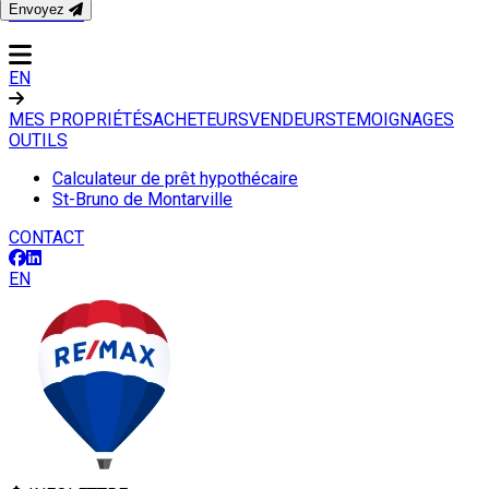
Envoyez
CONTACT
EN
MES PROPRIÉTÉS
ACHETEURS
VENDEURS
TEMOIGNAGES
OUTILS
Calculateur de prêt hypothécaire
St-Bruno de Montarville
CONTACT
EN