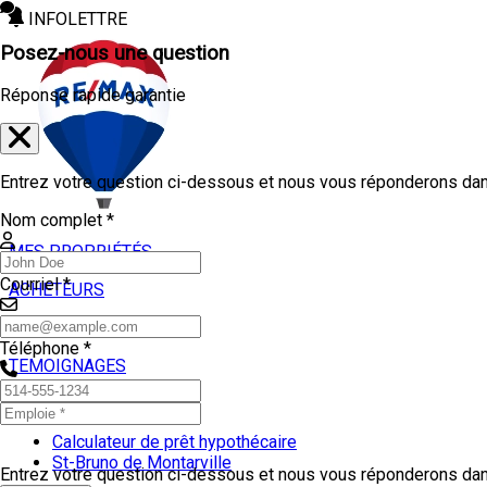
INFOLETTRE
Posez-nous une question
Réponse rapide garantie
Entrez votre question ci-dessous et nous vous réponderons dans
Nom complet *
MES PROPRIÉTÉS
Courriel *
ACHETEURS
VENDEURS
Téléphone *
TEMOIGNAGES
OUTILS
Calculateur de prêt hypothécaire
St-Bruno de Montarville
Entrez votre question ci-dessous et nous vous réponderons dans