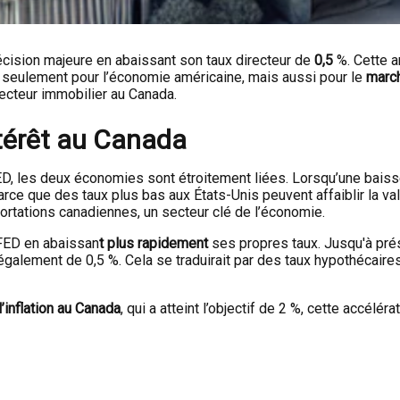
cision majeure en abaissant son taux directeur de
0,5
%. Cette 
n seulement pour l’économie américaine, mais aussi pour le
march
secteur immobilier au Canada.
ntérêt au Canada
, les deux économies sont étroitement liées. Lorsqu’une baisse 
ce que des taux plus bas aux États-Unis peuvent affaiblir la vale
portations canadiennes, un secteur clé de l’économie.
 FED en abaissan
t plus rapidement
ses propres taux. Jusqu'à prés
également de 0,5 %. Cela se traduirait par des taux hypothécair
l’inflation au Canada
, qui a atteint l’objectif de 2 %, cette accél