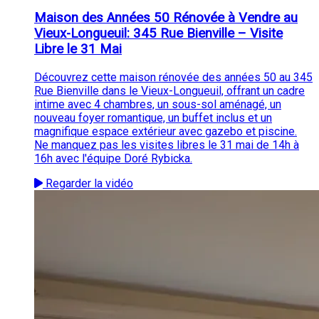
Maison des Années 50 Rénovée à Vendre au
Vieux-Longueuil: 345 Rue Bienville – Visite
Libre le 31 Mai
Découvrez cette maison rénovée des années 50 au 345
Rue Bienville dans le Vieux-Longueuil, offrant un cadre
intime avec 4 chambres, un sous-sol aménagé, un
nouveau foyer romantique, un buffet inclus et un
magnifique espace extérieur avec gazebo et piscine.
Ne manquez pas les visites libres le 31 mai de 14h à
16h avec l'équipe Doré Rybicka.
Regarder la vidéo