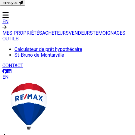
Envoyez
CONTACT
EN
MES PROPRIÉTÉS
ACHETEURS
VENDEURS
TEMOIGNAGES
OUTILS
Calculateur de prêt hypothécaire
St-Bruno de Montarville
CONTACT
EN