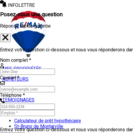
INFOLETTRE
Posez-nous une question
Réponse rapide garantie
Entrez votre question ci-dessous et nous vous réponderons dans
Nom complet *
MES PROPRIÉTÉS
Courriel *
ACHETEURS
VENDEURS
Téléphone *
TEMOIGNAGES
OUTILS
Calculateur de prêt hypothécaire
St-Bruno de Montarville
Entrez votre question ci-dessous et nous vous réponderons dans