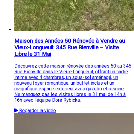
Maison des Années 50 Rénovée à Vendre au
Vieux-Longueuil: 345 Rue Bienville – Visite
Libre le 31 Mai
Découvrez cette maison rénovée des années 50 au 345
Rue Bienville dans le Vieux-Longueuil, offrant un cadre
intime avec 4 chambres, un sous-sol aménagé, un
nouveau foyer romantique, un buffet inclus et un
magnifique espace extérieur avec gazebo et piscine.
Ne manquez pas les visites libres le 31 mai de 14h à
16h avec l'équipe Doré Rybicka.
Regarder la vidéo