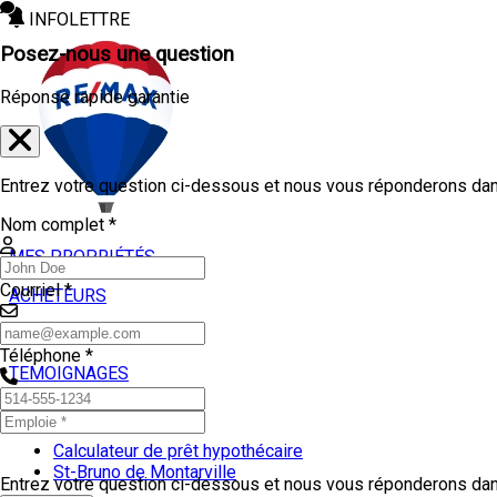
INFOLETTRE
Posez-nous une question
Réponse rapide garantie
Entrez votre question ci-dessous et nous vous réponderons dans
Nom complet *
MES PROPRIÉTÉS
Courriel *
ACHETEURS
VENDEURS
Téléphone *
TEMOIGNAGES
OUTILS
Calculateur de prêt hypothécaire
St-Bruno de Montarville
Entrez votre question ci-dessous et nous vous réponderons dans