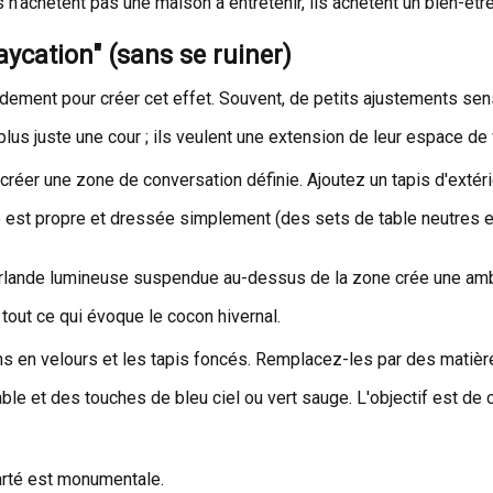
 n'achètent pas une maison à entretenir, ils achètent un bien-êtr
aycation" (sans se ruiner)
ement pour créer cet effet. Souvent, de petits ajustements senso
lus juste une cour ; ils veulent une extension de leur espace de 
créer une zone de conversation définie. Ajoutez un tapis d'extér
est propre et dressée simplement (des sets de table neutres et 
uirlande lumineuse suspendue au-dessus de la zone crée une amb
 tout ce qui évoque le cocon hivernal.
 en velours et les tapis foncés. Remplacez-les par des matières nat
ble et des touches de bleu ciel ou vert sauge. L'objectif est de c
arté est monumentale.