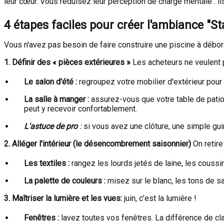
leur cœur. Vous réduisez leur perception de charge mentale : ils
4 étapes faciles pour créer l'ambiance "St
Vous n'avez pas besoin de faire construire une piscine à débord
1. Définir des « pièces extérieures »
Les acheteurs ne veulent p
Le salon d'été :
regroupez votre mobilier d'extérieur pour 
La salle à manger :
assurez-vous que votre table de patio 
peut y recevoir confortablement.
L'astuce de pro
:
si vous avez une clôture, une simple g
2. Alléger l'intérieur (le désencombrement saisonnier)
On retire
Les textiles :
rangez les lourds jetés de laine, les coussins
La palette de couleurs :
misez sur le blanc, les tons de sa
3. Maîtriser la lumière et les vues:
juin, c’est la lumière !
Fenêtres :
lavez toutes vos fenêtres. La différence de cl