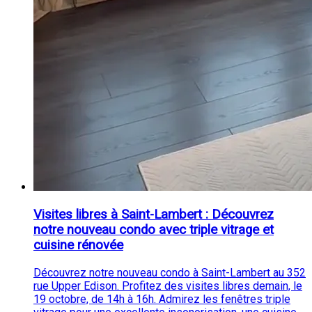
Visites libres à Saint-Lambert : Découvrez
notre nouveau condo avec triple vitrage et
cuisine rénovée
Découvrez notre nouveau condo à Saint-Lambert au 352
rue Upper Edison. Profitez des visites libres demain, le
19 octobre, de 14h à 16h. Admirez les fenêtres triple