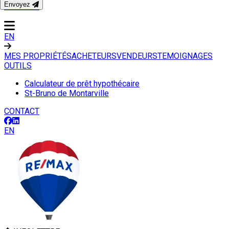
Envoyez
CONTACT
EN
MES PROPRIÉTÉS
ACHETEURS
VENDEURS
TEMOIGNAGES
OUTILS
Calculateur de prêt hypothécaire
St-Bruno de Montarville
CONTACT
EN