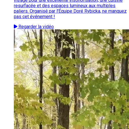
vitrage pour une excellente insonorisation, une cuisine
resurfacée et des espaces lumineux aux multiples
paliers. Organisé par l'Équipe Doré Rybicka, ne manquez
pas cet événement !
Regarder la vidéo