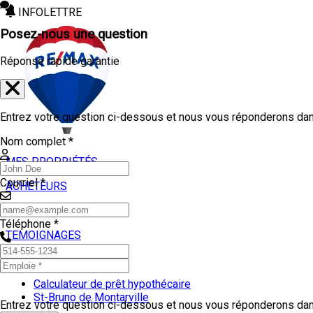
INFOLETTRE
Posez-nous une question
Réponse rapide garantie
Entrez votre question ci-dessous et nous vous réponderons dans
Nom complet *
MES PROPRIÉTÉS
Courriel *
ACHETEURS
VENDEURS
Téléphone *
TEMOIGNAGES
OUTILS
Calculateur de prêt hypothécaire
St-Bruno de Montarville
Entrez votre question ci-dessous et nous vous réponderons dans