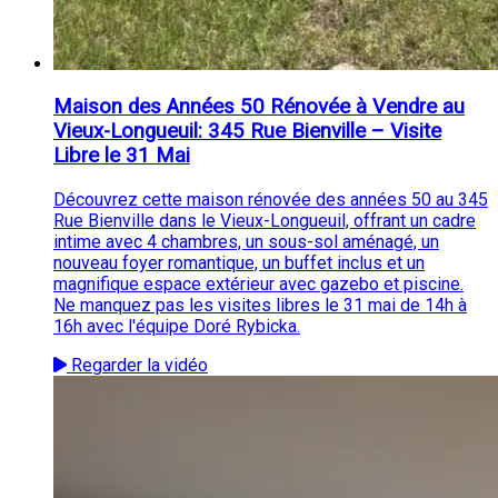
Maison des Années 50 Rénovée à Vendre au
Vieux-Longueuil: 345 Rue Bienville – Visite
Libre le 31 Mai
Découvrez cette maison rénovée des années 50 au 345
Rue Bienville dans le Vieux-Longueuil, offrant un cadre
intime avec 4 chambres, un sous-sol aménagé, un
nouveau foyer romantique, un buffet inclus et un
magnifique espace extérieur avec gazebo et piscine.
Ne manquez pas les visites libres le 31 mai de 14h à
16h avec l'équipe Doré Rybicka.
Regarder la vidéo