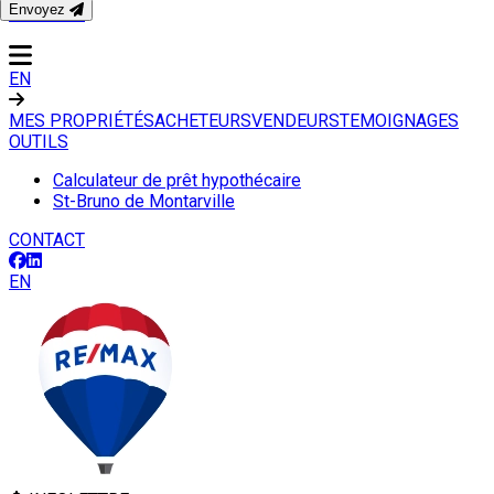
Envoyez
CONTACT
EN
MES PROPRIÉTÉS
ACHETEURS
VENDEURS
TEMOIGNAGES
OUTILS
Calculateur de prêt hypothécaire
St-Bruno de Montarville
CONTACT
EN