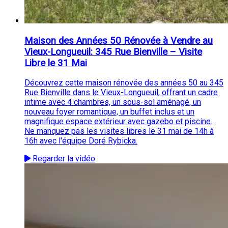
Maison des Années 50 Rénovée à Vendre au
Vieux-Longueuil: 345 Rue Bienville – Visite
Libre le 31 Mai
Découvrez cette maison rénovée des années 50 au 345
Rue Bienville dans le Vieux-Longueuil, offrant un cadre
intime avec 4 chambres, un sous-sol aménagé, un
nouveau foyer romantique, un buffet inclus et un
magnifique espace extérieur avec gazebo et piscine.
Ne manquez pas les visites libres le 31 mai de 14h à
16h avec l'équipe Doré Rybicka.
Regarder la vidéo