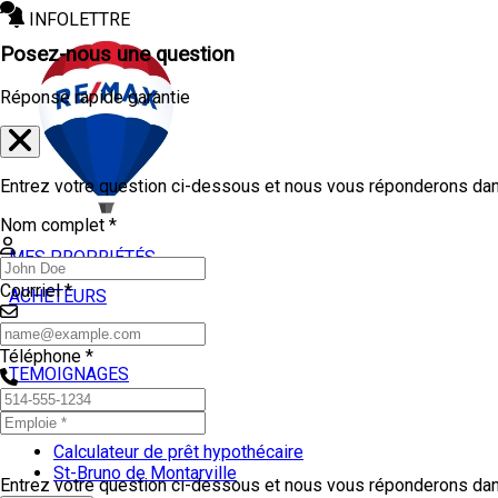
INFOLETTRE
Posez-nous une question
Réponse rapide garantie
Entrez votre question ci-dessous et nous vous réponderons dans
Nom complet *
MES PROPRIÉTÉS
Courriel *
ACHETEURS
VENDEURS
Téléphone *
TEMOIGNAGES
OUTILS
Calculateur de prêt hypothécaire
St-Bruno de Montarville
Entrez votre question ci-dessous et nous vous réponderons dans