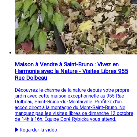
Maison à Vendre à Saint-Bruno : Vivez en
Harmonie avec la Nature - Visites Libres 955
Rue Dolbeau
Découvrez le charme de la nature depuis votre propre
jardin avec cette maison exceptionnelle au 955 Rue
Dolbeau, Saint-Bruno-de-Montarville. Profitez d'un
accès direct à la montagne du Mont-Saint-Bruno. Ne
manquez pas les visites libres ce dimanche 12 octobre
de 14h à 16h. Équipe Doré Rybicka vous attend.
Regarder la vidéo