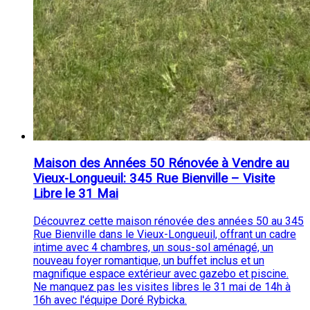
Maison des Années 50 Rénovée à Vendre au
Vieux-Longueuil: 345 Rue Bienville – Visite
Libre le 31 Mai
Découvrez cette maison rénovée des années 50 au 345
Rue Bienville dans le Vieux-Longueuil, offrant un cadre
intime avec 4 chambres, un sous-sol aménagé, un
nouveau foyer romantique, un buffet inclus et un
magnifique espace extérieur avec gazebo et piscine.
Ne manquez pas les visites libres le 31 mai de 14h à
16h avec l'équipe Doré Rybicka.