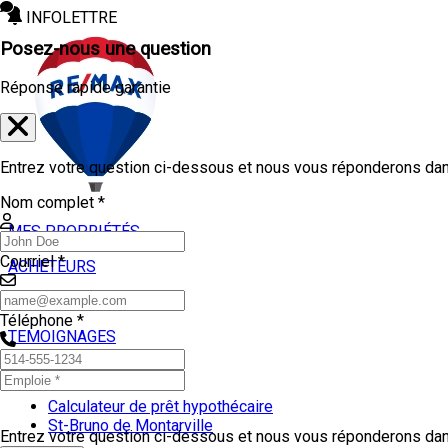
INFOLETTRE
Posez-nous une question
Réponse rapide garantie
Entrez votre question ci-dessous et nous vous réponderons dans
Nom complet *
MES PROPRIÉTÉS
Courriel *
ACHETEURS
VENDEURS
Téléphone *
TEMOIGNAGES
OUTILS
Calculateur de prêt hypothécaire
St-Bruno de Montarville
Entrez votre question ci-dessous et nous vous réponderons dans