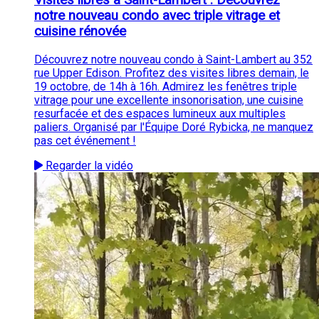
notre nouveau condo avec triple vitrage et
cuisine rénovée
Découvrez notre nouveau condo à Saint-Lambert au 352
rue Upper Edison. Profitez des visites libres demain, le
19 octobre, de 14h à 16h. Admirez les fenêtres triple
vitrage pour une excellente insonorisation, une cuisine
resurfacée et des espaces lumineux aux multiples
paliers. Organisé par l'Équipe Doré Rybicka, ne manquez
pas cet événement !
Regarder la vidéo