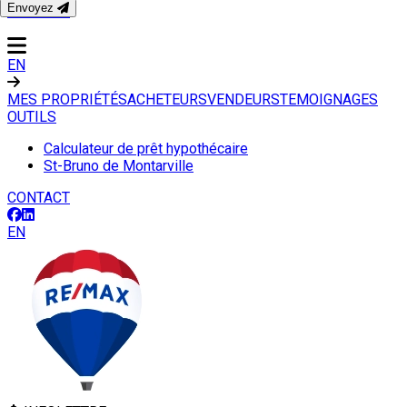
Envoyez
CONTACT
EN
MES PROPRIÉTÉS
ACHETEURS
VENDEURS
TEMOIGNAGES
OUTILS
Calculateur de prêt hypothécaire
St-Bruno de Montarville
CONTACT
EN