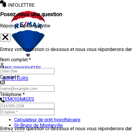
INFOLETTRE
Posez-nous une question
Réponse rapide garantie
Entrez votre question ci-dessous et nous vous réponderons dans
Nom complet *
MES PROPRIÉTÉS
Courriel *
ACHETEURS
VENDEURS
Téléphone *
TEMOIGNAGES
OUTILS
Calculateur de prêt hypothécaire
St-Bruno de Montarville
Entrez votre question ci-dessous et nous vous réponderons dans