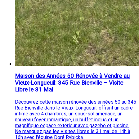
Maison des Années 50 Rénovée à Vendre au
Vieux-Longueuil: 345 Rue Bienville – Visite
Libre le 31 Mai
Découvrez cette maison rénovée des années 50 au 345
Rue Bienville dans le Vieux-Longueuil, offrant un cadre
intime avec 4 chambres, un sous-sol aménagé, un
nouveau foyer romantique, un buffet inclus et un
magnifique espace extérieur avec gazebo et piscine.
Ne manquez pas les visites libres le 31 mai de 14h à
16h avec l'équipe Doré Rybicka.