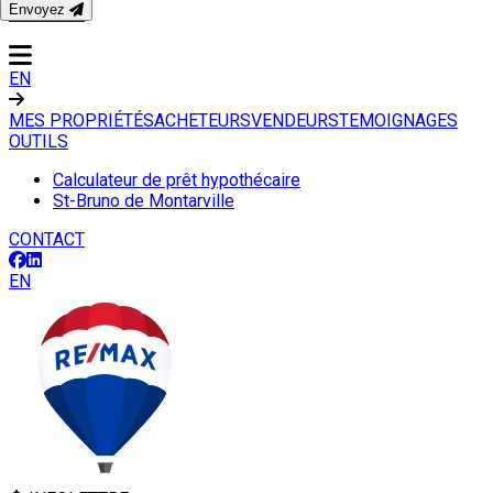
Envoyez
CONTACT
EN
MES PROPRIÉTÉS
ACHETEURS
VENDEURS
TEMOIGNAGES
OUTILS
Calculateur de prêt hypothécaire
St-Bruno de Montarville
CONTACT
EN