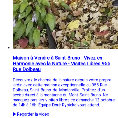
Maison à Vendre à Saint-Bruno : Vivez en
Harmonie avec la Nature - Visites Libres 955
Rue Dolbeau
Découvrez le charme de la nature depuis votre propre
jardin avec cette maison exceptionnelle au 955 Rue
Dolbeau, Saint-Bruno-de-Montarville. Profitez d'un
accès direct à la montagne du Mont-Saint-Bruno. Ne
manquez pas les visites libres ce dimanche 12 octobre
de 14h à 16h. Équipe Doré Rybicka vous attend.
Regarder la vidéo